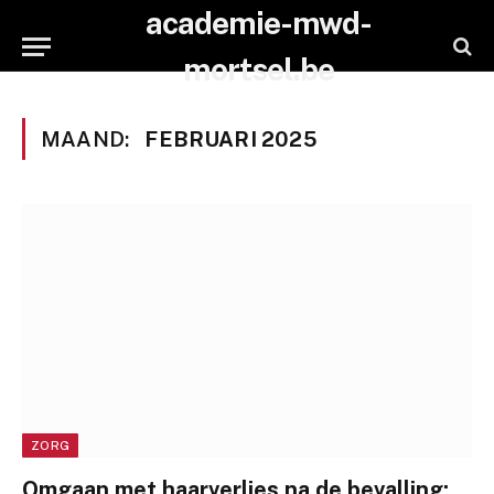
academie-mwd-
mortsel.be
MAAND:
FEBRUARI 2025
ZORG
Omgaan met haarverlies na de bevalling: