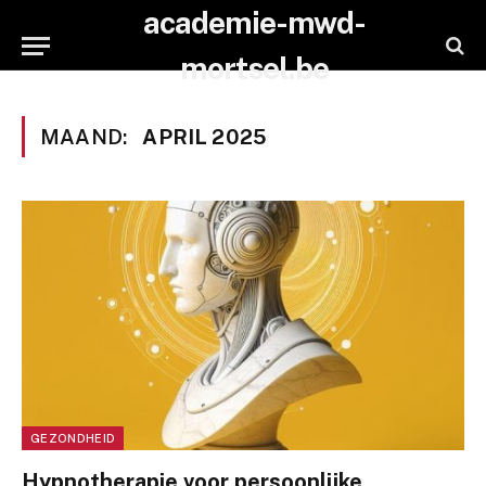
academie-mwd-
mortsel.be
MAAND:
APRIL 2025
GEZONDHEID
Hypnotherapie voor persoonlijke