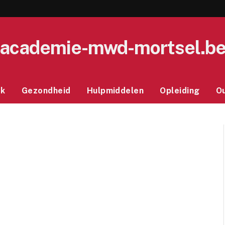
academie-mwd-mortsel.b
ek
Gezondheid
Hulpmiddelen
Opleiding
O