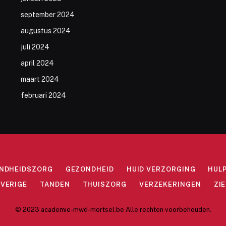
september 2024
augustus 2024
juli 2024
april 2024
maart 2024
februari 2024
ONDHEIDSZORG
GEZONDHEID
HUID VERZORGING
HUL
VERIGE
TANDEN
THUISZORG
VERZEKERINGEN
ZI
© 2023 academie-mwd-mortsel.be Alle rechten voorbehouden.