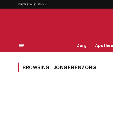
vrijdag, augustus 7
Zorg
Apothe
BROWSING:
JONGERENZORG