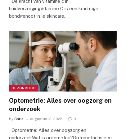
De kracht van vitamine c in
huidverzorgingVitamine C is een krachtige
bondgenoot in je skincare…
GEZONDHEID
Optometrie: Alles over oogzorg en
onderzoek
By
Chris
augustus 12, 2025
0
Optometrie: Alles over oogzorg en
onderzoekWat is optometrie?Optometrie is een