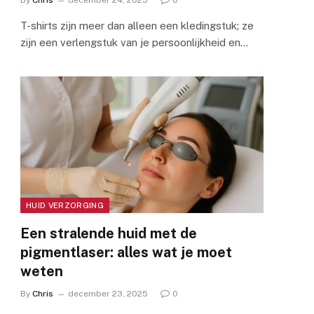
By
Chris
december 24, 2025
0
T-shirts zijn meer dan alleen een kledingstuk; ze
zijn een verlengstuk van je persoonlijkheid en…
HUID VERZORGING
Een stralende huid met de
pigmentlaser: alles wat je moet
weten
By
Chris
december 23, 2025
0