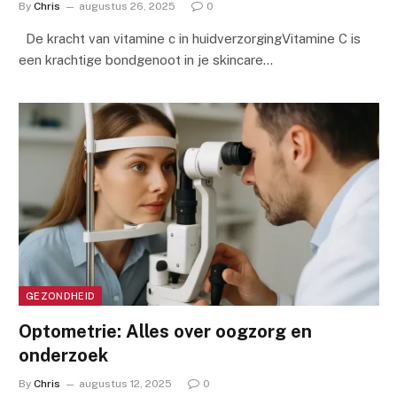
By
Chris
augustus 26, 2025
0
De kracht van vitamine c in huidverzorgingVitamine C is
een krachtige bondgenoot in je skincare…
GEZONDHEID
Optometrie: Alles over oogzorg en
onderzoek
By
Chris
augustus 12, 2025
0