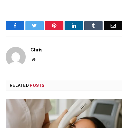
Facebook
Twitter
Pinterest
LinkedIn
Tumblr
Email
Chris
Website
RELATED
POSTS