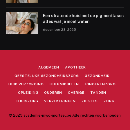
Een stralende huid met de pigmentlaser:
alles wat je moet weten
december 23, 2025
ALGEMEEN
APOTHEEK
GEESTELIJKE GEZONDHEIDSZORG
GEZONDHEID
HUID VERZORGING
HULPMIDDELEN
JONGERENZORG
OPLEIDING
OUDEREN
OVERIGE
TANDEN
THUISZORG
VERZEKERINGEN
ZIEKTES
ZORG
© 2023 academie-mwd-mortsel.be Alle rechten voorbehouden.