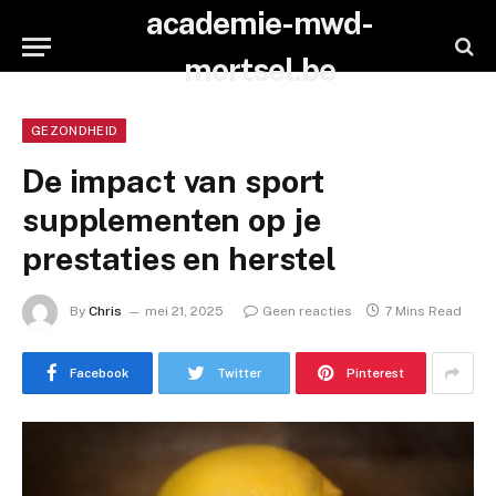
academie-mwd-
mortsel.be
GEZONDHEID
De impact van sport
supplementen op je
prestaties en herstel
By
Chris
mei 21, 2025
Geen reacties
7 Mins Read
Facebook
Twitter
Pinterest