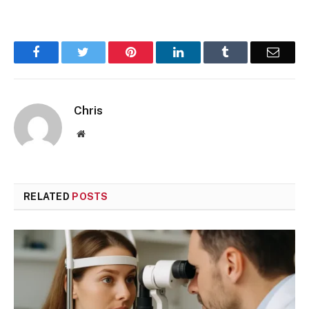
Facebook
Twitter
Pinterest
LinkedIn
Tumblr
Email
Chris
Website
RELATED
POSTS