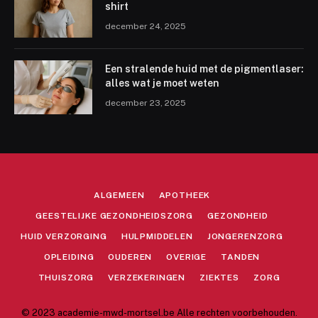
shirt
december 24, 2025
Een stralende huid met de pigmentlaser:
alles wat je moet weten
december 23, 2025
ALGEMEEN
APOTHEEK
GEESTELIJKE GEZONDHEIDSZORG
GEZONDHEID
HUID VERZORGING
HULPMIDDELEN
JONGERENZORG
OPLEIDING
OUDEREN
OVERIGE
TANDEN
THUISZORG
VERZEKERINGEN
ZIEKTES
ZORG
© 2023 academie-mwd-mortsel.be Alle rechten voorbehouden.