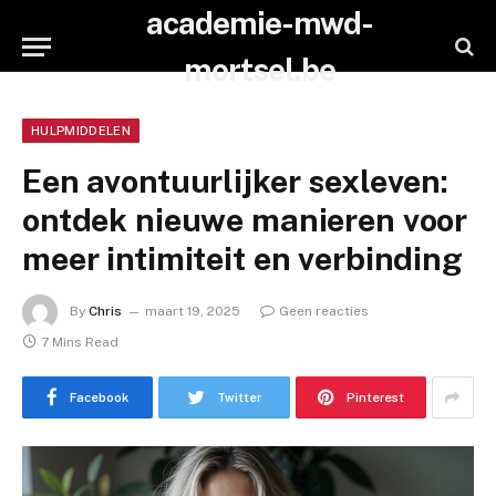
academie-mwd-
mortsel.be
HULPMIDDELEN
Een avontuurlijker sexleven:
ontdek nieuwe manieren voor
meer intimiteit en verbinding
By
Chris
maart 19, 2025
Geen reacties
7 Mins Read
Facebook
Twitter
Pinterest