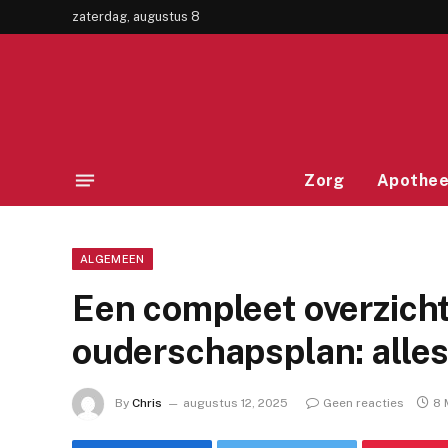
zaterdag, augustus 8
Zorg
Apothe
ALGEMEEN
Een compleet overzicht
ouderschapsplan: alles
By
Chris
augustus 12, 2025
Geen reacties
8 