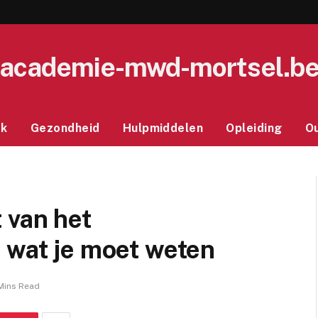
academie-mwd-mortsel.b
ek
Gezondheid
Hulpmiddelen
Opleiding
O
 van het
 wat je moet weten
Mins Read