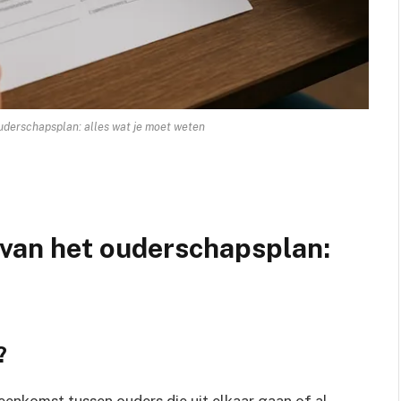
uderschapsplan: alles wat je moet weten
 van het ouderschapsplan:
?
eenkomst tussen ouders die uit elkaar gaan of al