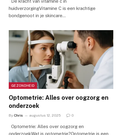
De kracht van vitamine c in
huidverzorgingVitamine C is een krachtige
bondgenoot in je skincare…
GEZONDHEID
Optometrie: Alles over oogzorg en
onderzoek
By
Chris
augustus 12, 2025
0
Optometrie: Alles over oogzorg en
onderzoekWat is optometrie?Optometrie is een