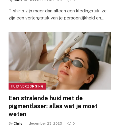
By
Chris
december 24, 2025
0
T-shirts zijn meer dan alleen een kledingstuk; ze
zijn een verlengstuk van je persoonlijkheid en…
HUID VERZORGING
Een stralende huid met de
pigmentlaser: alles wat je moet
weten
By
Chris
december 23, 2025
0