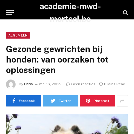
academie-mwd-
mortsel.be
ALGEMEEN
Gezonde gewrichten bij
honden: van oorzaken tot
oplossingen
By
Chris
mei 16, 2025
Geen reacties
8 Mins Read
Facebook
Twitter
Pinterest